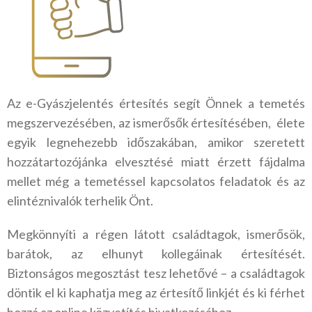
Az e-Gyászjelentés értesítés segít Önnek a temetés
megszervezésében, az ismerősők értesítésében, élete
egyik legnehezebb időszakában, amikor szeretett
hozzátartozójánka elvesztésé miatt érzett fájdalma
mellet még a temetéssel kapcsolatos feladatok és az
elintéznivalók terhelik Önt.
Megkönnyíti a régen látott családtagok, ismerősök,
barátok, az elhunyt kollegáinak értesítését.
Biztonságos megosztást tesz lehetővé – a családtagok
döntik el ki kaphatja meg az értesítő linkjét és ki férhet
hozzá az online közvetítés hivatkozásához.