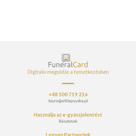
Digitalis megoldás a temetkezésben
+48 500 719 216
biuro@eKlepsydra.pl
Használja az e-gyászjelentést
Részletek
Legyen Partnerünk